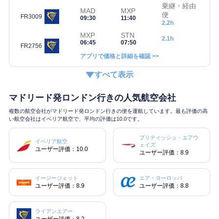
乗継・経由
MAD
MXP
便
FR3009
09:30
11:40
2.2h
MXP
STN
2.1h
06:45
07:50
FR2756
アプリで価格と詳細を確認 >>
すべて表示
マドリード発ロンドン行きの人気航空会社
複数の航空会社がマドリード発ロンドン行きの便を運航しています。最も評価の高
い航空会社はイベリア航空で、平均の評価は10.0です。
ブリティッシュ・エアウ
イベリア航空
ェイズ
ユーザー評価：10.0
ユーザー評価：8.9
イージージェット
エア・ヨーロッパ
ユーザー評価：8.9
ユーザー評価：8.8
ライアンエアー