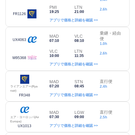
PMI
LTN
2.6h
19:25
21:00
FR1126
アプリで価格と詳細を確認 >>
乗継・経由
MAD
VLC
便
UX4063
07:10
08:10
1.0h
VLC
LTN
2.6h
10:00
11:35
W95368
アプリで価格と詳細を確認 >>
直行便
MAD
STN
07:20
08:45
2.4h
ライアンエアー(Rya
nair)
アプリで価格と詳細を確認 >>
FR348
直行便
MAD
LGW
07:30
09:00
2.5h
エア・ヨーロッパ(Air
Europa)
アプリで価格と詳細を確認 >>
UX1013