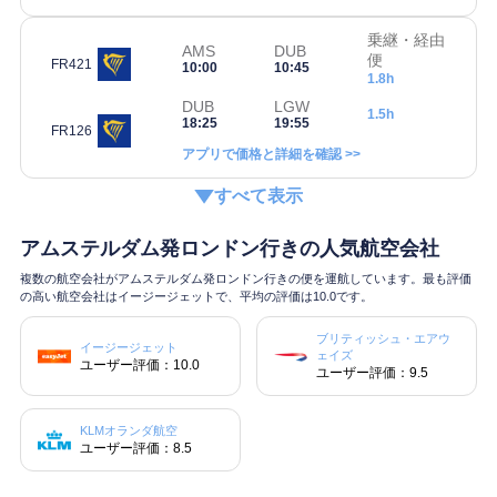
乗継・経由
AMS
DUB
便
FR421
10:00
10:45
1.8h
DUB
LGW
1.5h
18:25
19:55
FR126
アプリで価格と詳細を確認 >>
すべて表示
アムステルダム発ロンドン行きの人気航空会社
複数の航空会社がアムステルダム発ロンドン行きの便を運航しています。最も評価
の高い航空会社はイージージェットで、平均の評価は10.0です。
ブリティッシュ・エアウ
イージージェット
ェイズ
ユーザー評価：10.0
ユーザー評価：9.5
KLMオランダ航空
ユーザー評価：8.5