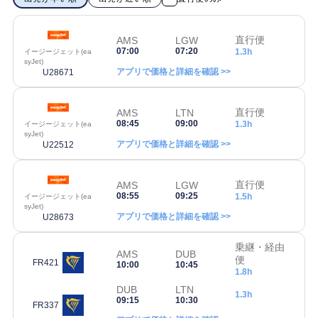
直行便
AMS
LGW
07:00
07:20
1.3h
イージージェット(ea
syJet)
アプリで価格と詳細を確認 >>
U28671
直行便
AMS
LTN
08:45
09:00
1.3h
イージージェット(ea
syJet)
アプリで価格と詳細を確認 >>
U22512
直行便
AMS
LGW
08:55
09:25
1.5h
イージージェット(ea
syJet)
アプリで価格と詳細を確認 >>
U28673
乗継・経由
AMS
DUB
便
FR421
10:00
10:45
1.8h
DUB
LTN
1.3h
09:15
10:30
FR337