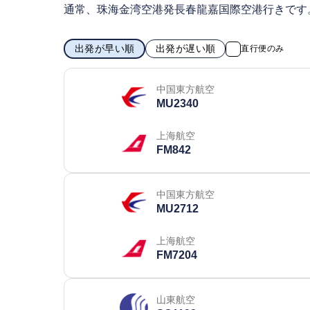
通常、珠海金湾空港発長春龍嘉国際空港行きです
出発が早い順
出発が遅い順
直行便のみ
中国東方航空
MU2340
上海航空
FM842
中国東方航空
MU2712
上海航空
FM7204
山東航空