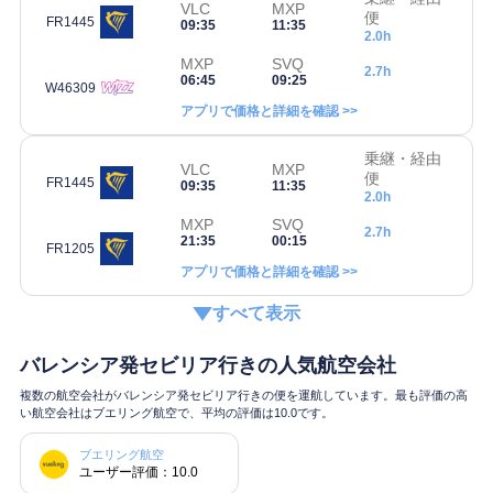
VLC
MXP
便
FR1445
09:35
11:35
2.0h
MXP
SVQ
2.7h
06:45
09:25
W46309
アプリで価格と詳細を確認 >>
乗継・経由
VLC
MXP
便
FR1445
09:35
11:35
2.0h
MXP
SVQ
2.7h
21:35
00:15
FR1205
アプリで価格と詳細を確認 >>
すべて表示
バレンシア発セビリア行きの人気航空会社
複数の航空会社がバレンシア発セビリア行きの便を運航しています。最も評価の高
い航空会社はブエリング航空で、平均の評価は10.0です。
ブエリング航空
ユーザー評価：10.0