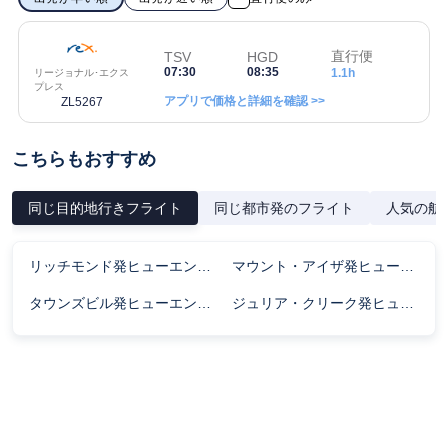
直行便
TSV
HGD
07:30
08:35
1.1h
リージョナル･エクス
プレス
アプリで価格と詳細を確認 >>
ZL5267
こちらもおすすめ
同じ目的地行きフライト
同じ都市発のフライト
人気の航
リッチモンド発ヒューエンデン行きのフライト時間
マウント・アイザ発ヒューエンデン行きのフライト時間
タウンズビル発ヒューエンデン行きのフライト時間
ジュリア・クリーク発ヒューエンデン行きのフライト時間