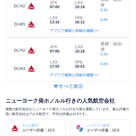
JFK
LAX
便
DL742
07:00
10:18
6.3h
LAX
HNL
6.0h
13:10
16:12
DL465
アプリで価格と詳細を確認 >>
乗継・経由
JFK
LAX
便
DL742
07:00
10:18
6.3h
LAX
HNL
6.0h
17:55
20:53
DL443
アプリで価格と詳細を確認 >>
すべて表示
ニューヨーク発ホノルル行きの人気航空会社
複数の航空会社がニューヨーク発ホノルル行きの便を運航しています。最も評価の
高い航空会社はデルタ航空で、平均の評価は10.0です。
デルタ航空
ハワイアン航空
ユーザー評価：10.0
ユーザー評価：10.0