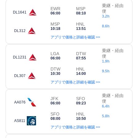
乗継・経由
EWR
MSP
便
DL1641
06:00
08:10
3.2h
MSP
HNL
8.6h
10:18
13:51
DL312
アプリで価格と詳細を確認 >>
乗継・経由
LGA
DTW
便
DL1231
06:00
07:55
1.9h
DTW
HNL
9.5h
10:30
14:00
DL307
アプリで価格と詳細を確認 >>
乗継・経由
JFK
SFO
便
AA076
06:00
09:23
6.4h
SFO
HNL
5.8h
08:00
10:50
AS811
アプリで価格と詳細を確認 >>