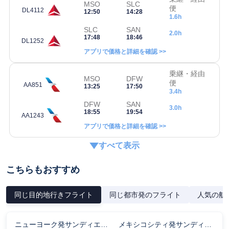
MSO
SLC
便
DL4112
12:50
14:28
1.6h
SLC
SAN
2.0h
17:48
18:46
DL1252
アプリで価格と詳細を確認 >>
乗継・経由
MSO
DFW
便
AA851
13:25
17:50
3.4h
DFW
SAN
3.0h
18:55
19:54
AA1243
アプリで価格と詳細を確認 >>
すべて表示
こちらもおすすめ
同じ目的地行きフライト
同じ都市発のフライト
人気の航
ニューヨーク発サンディエゴ行きのフライト時間
メキシコシティ発サンディエゴ行きのフライト時間