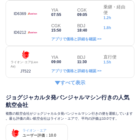
乗継・経由
YIA
CGK
便
ID6369
07:55
09:05
1.2h
CGK
BDJ
1.8h
15:50
18:40
ID6212
アプリで価格と詳細を確認 >>
直行便
YIA
BDJ
09:00
11:30
1.5h
ライオン･エア(Lion
Air)
アプリで価格と詳細を確認 >>
JT522
すべて表示
ジョグジャカルタ発バンジャルマシン行きの人気
航空会社
複数の航空会社がジョグジャカルタ発バンジャルマシン行きの便を運航しています
。最も評価の高い航空会社はライオン・エアで、平均の評価は10.0です。
ライオン・エア
ユーザー評価：10.0