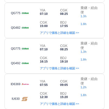
乗継・経由
YIA
CGK
便
QG775
07:10
08:25
1.3h
CGK
BDJ
1.9h
15:00
17:55
QG482
アプリで価格と詳細を確認 >>
乗継・経由
YIA
CGK
便
QG775
07:10
08:25
1.3h
CGK
BDJ
1.9h
16:15
19:10
QG492
アプリで価格と詳細を確認 >>
乗継・経由
YIA
CGK
便
ID6369
07:55
09:05
1.2h
CGK
BDJ
1.8h
12:30
15:20
IU630
アプリで価格と詳細を確認 >>