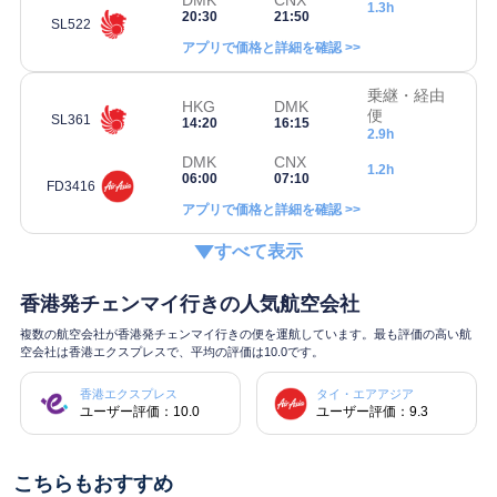
DMK
CNX
1.3h
20:30
21:50
SL522
アプリで価格と詳細を確認 >>
乗継・経由
HKG
DMK
便
SL361
14:20
16:15
2.9h
DMK
CNX
1.2h
06:00
07:10
FD3416
アプリで価格と詳細を確認 >>
すべて表示
香港発チェンマイ行きの人気航空会社
複数の航空会社が香港発チェンマイ行きの便を運航しています。最も評価の高い航
空会社は香港エクスプレスで、平均の評価は10.0です。
香港エクスプレス
タイ・エアアジア
ユーザー評価：10.0
ユーザー評価：9.3
こちらもおすすめ