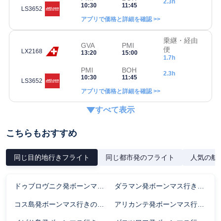
2.3h
10:30
11:45
LS3652
アプリで価格と詳細を確認 >>
乗継・経由
GVA
PMI
便
LX2168
13:20
15:00
1.7h
PMI
BOH
2.3h
10:30
11:45
LS3652
アプリで価格と詳細を確認 >>
すべて表示
こちらもおすすめ
同じ目的地行きフライト
同じ都市発のフライト
人気の航
ドゥブロヴニク発ボーンマス行きのフライト時間
ダラマン発ボーンマス行きのフライト時間
コス島発ボーンマス行きのフライト時間
アリカンテ発ボーンマス行きのフライト時間