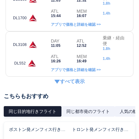
11:05
12:52
1.8h
ATL
MEM
1.4h
15:44
16:07
DL1700
アプリで価格と詳細を確認 >>
乗継・経由
DAY
ATL
便
DL3108
11:05
12:52
1.8h
ATL
MEM
1.4h
16:26
16:49
DL552
アプリで価格と詳細を確認 >>
すべて表示
こちらもおすすめ
同じ目的地行きフライト
同じ都市発のフライト
人気の航
ボストン発メンフィス行きのフライト時間
トロント発メンフィス行きのフライト時間