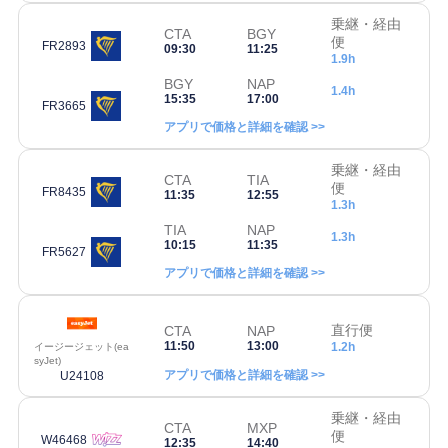
乗継・経由
CTA
BGY
便
FR2893
09:30
11:25
1.9h
BGY
NAP
1.4h
15:35
17:00
FR3665
アプリで価格と詳細を確認 >>
乗継・経由
CTA
TIA
便
FR8435
11:35
12:55
1.3h
TIA
NAP
1.3h
10:15
11:35
FR5627
アプリで価格と詳細を確認 >>
直行便
CTA
NAP
11:50
13:00
1.2h
イージージェット(ea
syJet)
アプリで価格と詳細を確認 >>
U24108
乗継・経由
CTA
MXP
便
W46468
12:35
14:40