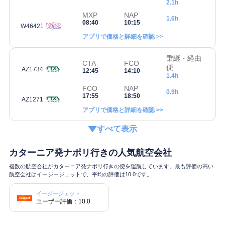
2.1h
MXP
NAP
1.6h
08:40
10:15
W46421
アプリで価格と詳細を確認 >>
乗継・経由
CTA
FCO
便
AZ1734
12:45
14:10
1.4h
FCO
NAP
0.9h
17:55
18:50
AZ1271
アプリで価格と詳細を確認 >>
すべて表示
カターニア発ナポリ行きの人気航空会社
複数の航空会社がカターニア発ナポリ行きの便を運航しています。最も評価の高い
航空会社はイージージェットで、平均の評価は10.0です。
イージージェット
ユーザー評価：10.0