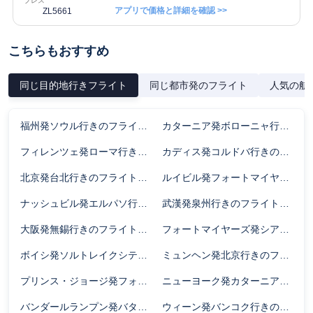
プレス
アプリで価格と詳細を確認 >>
ZL5661
こちらもおすすめ
同じ目的地行きフライト
同じ都市発のフライト
人気の航
福州発ソウル行きのフライト時間
カターニア発ボローニャ行きのフライト時間
フィレンツェ発ローマ行きのフライト時間
カディス発コルドバ行きのフライト時間
北京発台北行きのフライト時間
ルイビル発フォートマイヤーズ行きのフライト時間
ナッシュビル発エルパソ行きのフライト時間
武漢発泉州行きのフライト時間
大阪発無錫行きのフライト時間
フォートマイヤーズ発シアトル行きのフライト時間
ボイシ発ソルトレイクシティ行きのフライト時間
ミュンヘン発北京行きのフライト時間
プリンス・ジョージ発フォート・ネルソン行きのフライト時間
ニューヨーク発カターニア行きのフライト時間
バンダールランプン発バタム島行きのフライト時間
ウィーン発バンコク行きのフライト時間