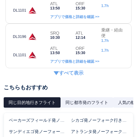
ATL
ORF
1.7h
13:50
15:30
DL1101
アプリで価格と詳細を確認 >>
乗継・経由
SRQ
ATL
便
DL3196
10:30
12:14
1.7h
ATL
ORF
1.7h
13:50
15:30
DL1101
アプリで価格と詳細を確認 >>
すべて表示
こちらもおすすめ
同じ目的地行きフライト
同じ都市発のフライト
人気の航
ベーカーズフィールド発ノーフォーク行きのフライト時間
シカゴ発ノーフォーク行きのフライト時間
サンディエゴ発ノーフォーク行きのフライト時間
アトランタ発ノーフォーク行きのフライト時間