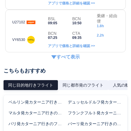
アプリで価格と詳細を確認 >>
乗継・経由
BSL
BCN
便
U27102
09:05
10:50
1.8h
BCN
CTA
2.2h
07:25
09:35
VY6530
アプリで価格と詳細を確認 >>
すべて表示
こちらもおすすめ
同じ目的地行きフライト
同じ都市発のフライト
人気の航
ベルリン発カターニア行きのフライト時間
デュッセルドルフ発カターニア行きのフライト時間
マルタ発カターニア行きのフライト時間
フランクフルト発カターニア行きのフライト時間
パリ発カターニア行きのフライト時間
バーリ発カターニア行きのフライト時間