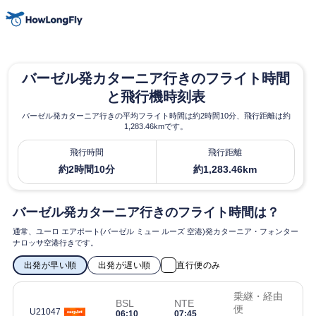
バーゼル発カターニア行きのフライト時間
と飛行機時刻表
バーゼル発カターニア行きの平均フライト時間は約2時間10分、飛行距離は約
1,283.46kmです。
飛行時間
飛行距離
約2時間10分
約1,283.46km
バーゼル発カターニア行きのフライト時間は？
通常、ユーロ エアポート(バーゼル ミュー ルーズ 空港)発カターニア・フォンター
ナロッサ空港行きです。
出発が早い順
出発が遅い順
直行便のみ
乗継・経由
BSL
NTE
便
U21047
06:10
07:45