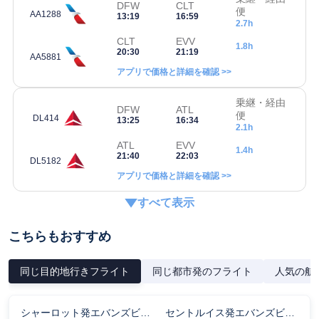
DFW
CLT
便
AA1288
13:19
16:59
2.7h
CLT
EVV
1.8h
20:30
21:19
AA5881
アプリで価格と詳細を確認 >>
乗継・経由
DFW
ATL
便
DL414
13:25
16:34
2.1h
ATL
EVV
1.4h
21:40
22:03
DL5182
アプリで価格と詳細を確認 >>
すべて表示
こちらもおすすめ
同じ目的地行きフライト
同じ都市発のフライト
人気の航
シャーロット発エバンズビル行きのフライト時間
セントルイス発エバンズビル行きのフライト時間